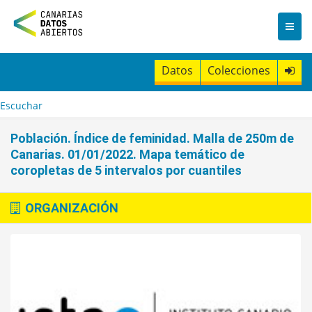
I
r
a
l
c
Datos
Colecciones
o
n
t
Escuchar
e
n
Población. Índice de feminidad. Malla de 250m de
i
Canarias. 01/01/2022. Mapa temático de
d
coropletas de 5 intervalos por cuantiles
o
ORGANIZACIÓN