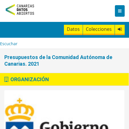
I
r
a
l
c
Datos
Colecciones
o
n
t
Escuchar
e
n
Presupuestos de la Comunidad Autónoma de
i
Canarias. 2021
d
o
ORGANIZACIÓN