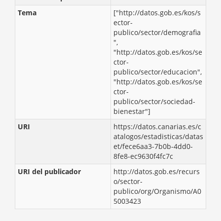
Tema
["http://datos.gob.es/kos/s
ector-
publico/sector/demografia
",
"http://datos.gob.es/kos/se
ctor-
publico/sector/educacion",
"http://datos.gob.es/kos/se
ctor-
publico/sector/sociedad-
bienestar"]
URI
https://datos.canarias.es/c
atalogos/estadisticas/datas
et/fece6aa3-7b0b-4dd0-
8fe8-ec9630f4fc7c
URI del publicador
http://datos.gob.es/recurs
o/sector-
publico/org/Organismo/A0
5003423