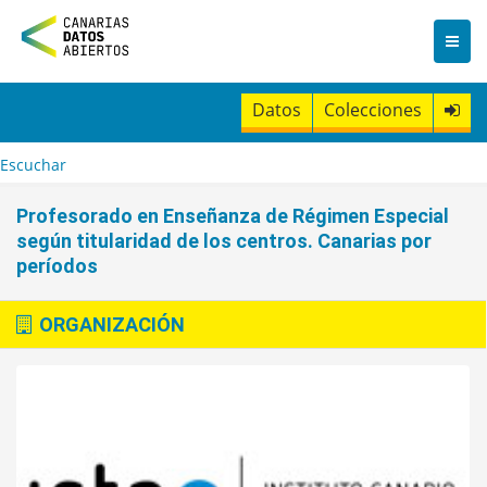
I
r
a
l
c
Datos
Colecciones
o
n
t
Escuchar
e
n
Profesorado en Enseñanza de Régimen Especial
i
según titularidad de los centros. Canarias por
d
períodos
o
ORGANIZACIÓN