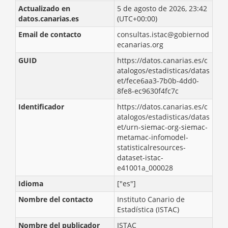
Actualizado en
5 de agosto de 2026, 23:42
datos.canarias.es
(UTC+00:00)
Email de contacto
consultas.istac@gobiernod
ecanarias.org
GUID
https://datos.canarias.es/c
atalogos/estadisticas/datas
et/fece6aa3-7b0b-4dd0-
8fe8-ec9630f4fc7c
Identificador
https://datos.canarias.es/c
atalogos/estadisticas/datas
et/urn-siemac-org-siemac-
metamac-infomodel-
statisticalresources-
dataset-istac-
e41001a_000028
Idioma
["es"]
Nombre del contacto
Instituto Canario de
Estadística (ISTAC)
Nombre del publicador
ISTAC