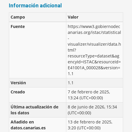
Información adicional
Campo
Valor
Fuente
https://www3.gobiernodec
anarias.org/istac/statistical
-
visualizer/visualizer/data.h
tml?
resourceType=dataset&ag
encyId=ISTAC&resourceId=
E41001A_000028&version=
1.1
Versión
1.1
Creado
7 de febrero de 2025,
13:24 (UTC+00:00)
Última actualización de
8 de junio de 2026, 15:34
los datos
(UTC+00:00)
Añadido en
13 de febrero de 2025,
datos.canarias.es
3:20 (UTC+00:00)