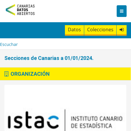
I
r
a
l
c
Datos
Colecciones
o
n
t
Escuchar
e
n
Secciones de Canarias a 01/01/2024.
i
d
o
ORGANIZACIÓN