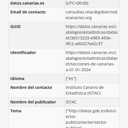
datos.canarias.es
(UTC+00:00)
Email de contacto
consultas.istac@gobiernod
ecanarias.org
GUID
https://datos.canarias.es/c
atalogos/estadisticas/datas
et/36513233-e983-493e-
9fc2-a85d27e42c37
Identificador
https://datos.canarias.es/c
atalogos/estadisticas/datas
et/secciones-de-canarias-
a-01-01-2024
Idioma
["es"]
Nombre del contacto
Instituto Canario de
Estadística (ISTAC)
Nombre del publicador
ISTAC
Tema
["http://datos.gob.es/kos/s
ector-
publico/sector/sector-
publico",