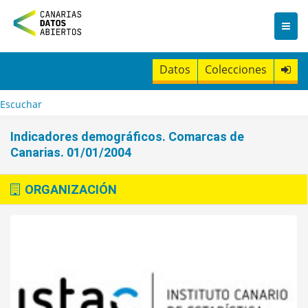
I
r
a
l
c
Datos
Colecciones
o
n
t
Escuchar
e
n
Indicadores demográficos. Comarcas de
i
Canarias. 01/01/2004
d
o
ORGANIZACIÓN