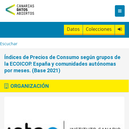
I
r
a
l
c
Datos
Colecciones
o
n
t
Escuchar
e
n
Índices de Precios de Consumo según grupos de
i
la ECOICOP. España y comunidades autónomas
d
por meses. (Base 2021)
o
ORGANIZACIÓN