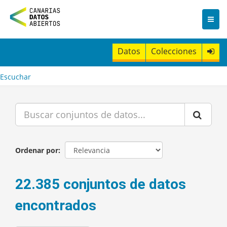
I
r
a
l
c
Datos
Colecciones
o
n
t
Escuchar
e
n
i
d
o
Ordenar por
22.385 conjuntos de datos
encontrados