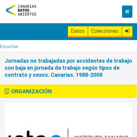
I
r
a
l
c
Datos
Colecciones
o
n
t
Escuchar
e
n
Jornadas no trabajadas por accidentes de trabajo
i
con baja en jornada de trabajo según tipos de
d
contrato y sexos. Canarias. 1988-2008
o
ORGANIZACIÓN