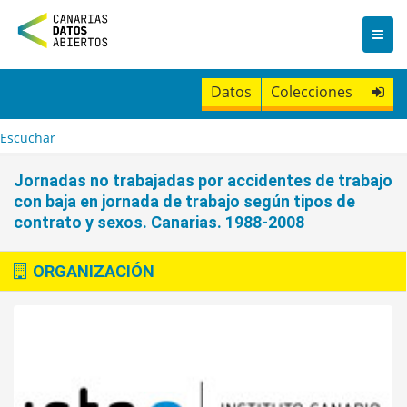
I
r
a
l
c
Datos
Colecciones
o
n
t
Escuchar
e
n
Jornadas no trabajadas por accidentes de trabajo
i
con baja en jornada de trabajo según tipos de
d
contrato y sexos. Canarias. 1988-2008
o
ORGANIZACIÓN