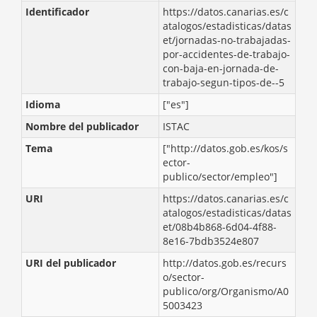
Identificador
https://datos.canarias.es/c
atalogos/estadisticas/datas
et/jornadas-no-trabajadas-
por-accidentes-de-trabajo-
con-baja-en-jornada-de-
trabajo-segun-tipos-de--5
Idioma
["es"]
Nombre del publicador
ISTAC
Tema
["http://datos.gob.es/kos/s
ector-
publico/sector/empleo"]
URI
https://datos.canarias.es/c
atalogos/estadisticas/datas
et/08b4b868-6d04-4f88-
8e16-7bdb3524e807
URI del publicador
http://datos.gob.es/recurs
o/sector-
publico/org/Organismo/A0
5003423