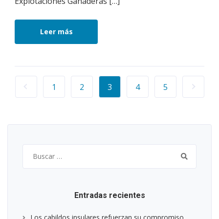
Explotaciones Ganaderas […]
Leer más
1
2
3
4
5
Buscar:
Entradas recientes
Los cabildos insulares refuerzan su compromiso